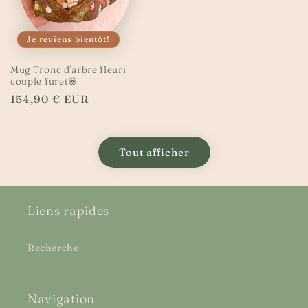
Je reviens bientôt!
Mug Tronc d'arbre fleuri
couple furet🌸
Prix
154,90 € EUR
habituel
Tout afficher
Liens rapides
Recherche
Navigation