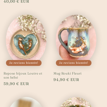
Prix
40,00 € EUR
habituel
habituel
Je reviens bientôt!
Je reviens bientôt!
Repose bijoux Loutre et
Mug Rouki Fleuri
son bébé
Prix
94,90 € EUR
Prix
59,90 € EUR
habituel
habituel