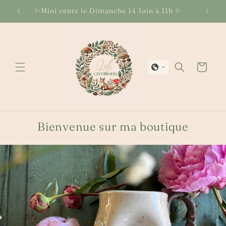
et
passer
✨Mini vente le Dimanche 14 Juin à 11h ✨
au
contenu
Panier
Bienvenue sur ma boutique