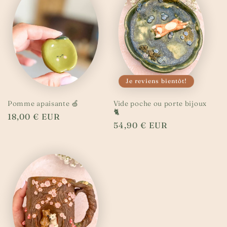
Je reviens bientôt!
Pomme apaisante 🍏
Vide poche ou porte bijoux
🐈
Prix
18,00 € EUR
Prix
54,90 € EUR
habituel
habituel