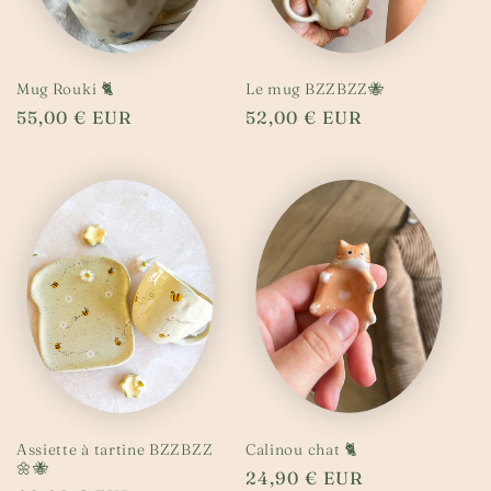
Mug Rouki 🐈
Le mug BZZBZZ🐝
Prix
55,00 € EUR
Prix
52,00 € EUR
habituel
habituel
Assiette à tartine BZZBZZ
Calinou chat 🐈
🌼🐝
Prix
24,90 € EUR